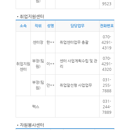
원)
9523
•
취업지원센터
소속
직위
성명
담당업무
전화번호
070-
센터장
한**
취업센터업무 총괄
4291-
4319
070-
부장(팀
센터 사업계획수립 및 관
취업지원
이**
4291-
원)
리
센터
4320
031-
부장(팀
안**
취업알선형 사업업무
255-
원)
7888
031-
팩스
244-
7889
•
자원봉사센터