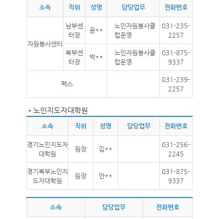
소속
직위
성명
담당업무
전화번호
남부센
노인자원봉사클
031-235-
윤**
터장
럽운영
2257
자원봉사센터
북부센
노인자원봉사클
031-875-
박**
터장
럽운영
9337
031-239-
팩스
2257
•
노인지도자대학원
소속
직위
성명
담당업무
전화번호
경기노인지도자
031-256-
원장
김**
대학원
2245
경기북부노인지
031-875-
원장
안**
도자대학원
9337
소속
담당업무
전화번호