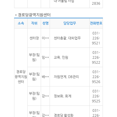
대 어울림 사업
2836
•
경로당광역지원센터
소속
직위
성명
담당업무
전화번호
031-
센터장
이**
센터총괄, 대외업무
226-
9521
031-
부장(팀
임**
교육, 민원
226-
원)
9522
경로당
031-
부장(팀
광역지원
배**
자원연계, DB관리
226-
원)
센터
9526
031-
부장(팀
강**
정보화, 회계
226-
원)
9525
031-
부장(팀
강**
경로당 활성화
226-