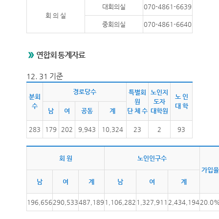
대회의실
070-4861-6639
회 의 실
중회의실
070-4861-6640
연합회 통계자료
12. 31 기준
경로당수
특별회
노인지
분회
노 인
원
도자
수
대 학
남
여
공동
계
단 체 수
대학원
283
179
202
9,943
10,324
23
2
93
회 원
노인인구수
가입율
남
여
계
남
여
계
196,656
290,533
487,189
1,106,282
1,327,911
2,434,194
20.0