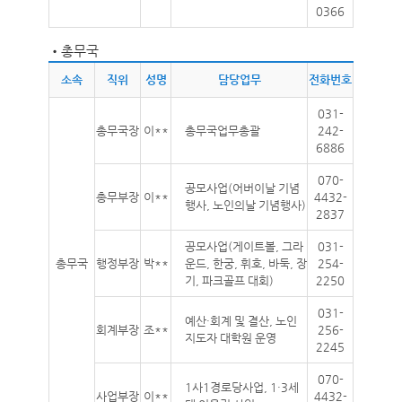
0366
•
총무국
소속
직위
성명
담당업무
전화번호
031-
총무국장
이**
총무국업무총괄
242-
6886
070-
공모사업(어버이날 기념
총무부장
이**
4432-
행사, 노인의날 기념행사)
2837
공모사업(게이트볼, 그라
031-
총무국
행정부장
박**
운드, 한궁, 휘호, 바둑, 장
254-
기, 파크골프 대회)
2250
031-
예산·회계 및 결산, 노인
회계부장
조**
256-
지도자 대학원 운영
2245
070-
1사1경로당사업, 1·3세
사업부장
이**
4432-