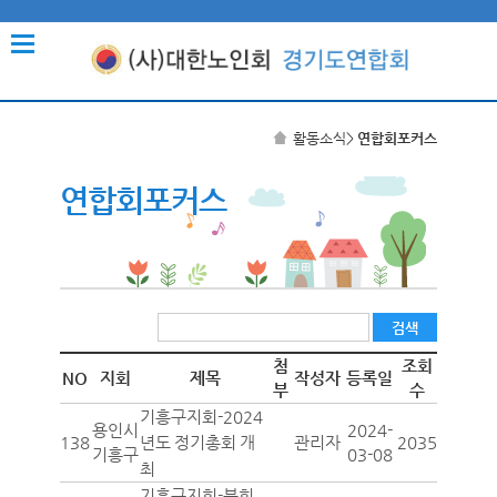
활동소식
>
연합회포커스
연합회포커스
첨
조회
NO
지회
제목
작성자
등록일
부
수
기흥구지회-2024
용인시
2024-
138
관리자
2035
년도 정기총회 개
기흥구
03-08
최
기흥구지회-분회