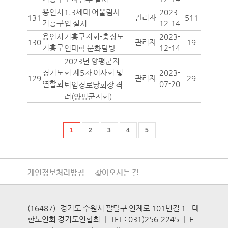
용인시
2023-
1.3세대 어울림사
131
관리자
511
기흥구
12-14
업 실시
용인시
2023-
기흥구지회-충정노
130
관리자
19
기흥구
12-14
인대학 문화탐방
2023년 양평군지
경기도
2023-
회 제5차 이사회 및
129
관리자
29
연합회
07-20
퇴임경로당회장 격
려(양평군지회)
1
2
3
4
5
개인정보처리방침
찾아오시는 길
(16487) 경기도 수원시 팔달구 인계로 101번길 1 대
한노인회 경기도연합회
|
TEL : 031)256-2245
|
E-