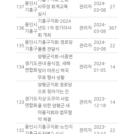
용인시
2024-
137
관리자
27
사무장 회계교육
기흥구
03-08
실시
기흥구지회-2024
용인시
2024-
136
관리자
367
년도 1차 정기이사
기흥구
03-08
회 개최
용인시
2024-
기흥구지회-경로당
135
관리자
22
기흥구
03-08
물품 전달식
양평군지회-서종면
경기도
2024-
관내 음식점, 새해
134
관리자
14
연합회
01-05
맞이 어르신 떡국
무료 행사 성황
양평군지회 경로당
으로 찾아가는 진
지상 도우미 사업
경기도
2023-
133
관리자
14
연합회
12-18
을 위한 양평군 새
마을지회와 엽무협
약 체결
용인시
2023-
기흥구지회-노인지
132
관리자
22
기흥구
12-14
도자연수 실시